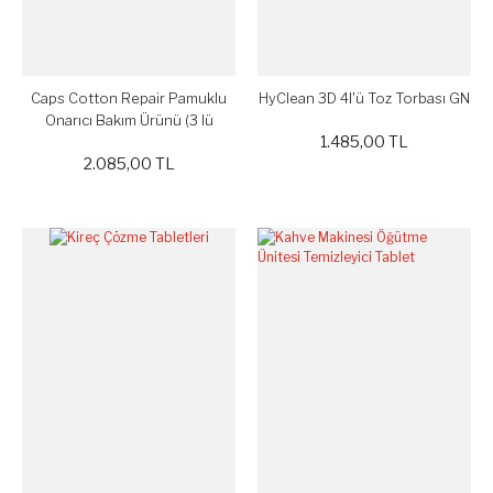
Caps Cotton Repair Pamuklu
HyClean 3D 4l'ü Toz Torbası GN
Onarıcı Bakım Ürünü (3 lü
1.485,00 TL
Paket)
2.085,00 TL