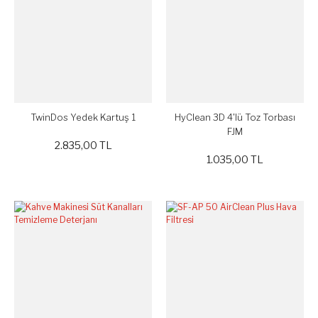
TwinDos Yedek Kartuş 1
HyClean 3D 4'lü Toz Torbası
FJM
2.835,00 TL
1.035,00 TL