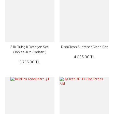
3 lü Bulaşık Deterjan Seti
DishClean & IntenseClean Set
(Tablet -Tuz -Parlatıcı)
4.035,00 TL
3.735,00 TL