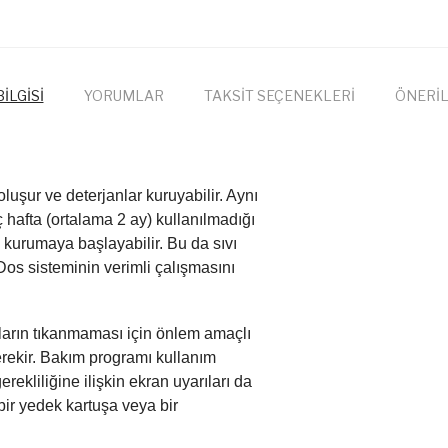
İLGİSİ
YORUMLAR
TAKSİT SEÇENEKLERİ
ÖNERİL
uşur ve deterjanlar kuruyabilir. Aynı
hafta (ortalama 2 ay) kullanılmadığı
ı kurumaya başlayabilir. Bu da sıvı
Dos sisteminin verimli çalışmasını
arın tıkanmaması için önlem amaçlı
rekir. Bakım programı kullanım
rekliliğine ilişkin ekran uyarıları da
bir yedek kartuşa veya bir