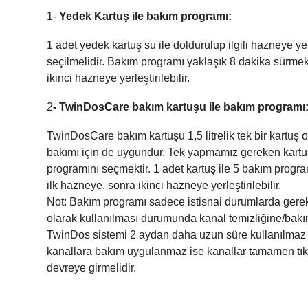
1-
Yedek Kartuş ile bakım programı:
1 adet yedek kartuş su ile doldurulup ilgili hazneye ye
seçilmelidir. Bakım programı yaklaşık 8 dakika sürmek
ikinci hazneye yerleştirilebilir.
2
- TwinDosCare bakım kartuşu ile bakım programı
TwinDosCare bakım kartuşu 1,5 litrelik tek bir kartuş 
bakımı için de uygundur. Tek yapmamız gereken kartuşu
programını seçmektir. 1 adet kartuş ile 5 bakım program
ilk hazneye, sonra ikinci hazneye yerleştirilebilir.
Not: Bakım programı sadece istisnai durumlarda gerek
olarak kullanılması durumunda kanal temizliğine/bak
TwinDos sistemi 2 aydan daha uzun süre kullanılmaz ve
kanallara bakım uygulanmaz ise kanallar tamamen tıka
devreye girmelidir.
Bu ürünün fiyat bilgisi, resim, ürün açıklamalarında ve diğer k