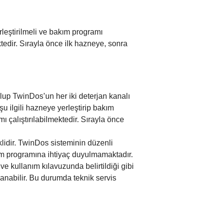
rleştirilmeli ve bakım programı
tedir. Sırayla önce ilk hazneye, sonra
:
olup TwinDos’un her iki deterjan kanalı
 ilgili hazneye yerleştirip bakım
ı çalıştırılabilmektedir. Sırayla önce
lidir. TwinDos sisteminin düzenli
ım programına ihtiyaç duyulmamaktadır.
 kullanım kılavuzunda belirtildiği gibi
nabilir. Bu durumda teknik servis
onularda yetersiz gördüğünüz noktaları öneri formunu kullanarak tarafımıza