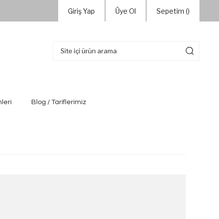
Giriş Yap
Üye Ol
Sepetim (
)
leri
Blog / Tariflerimiz
u