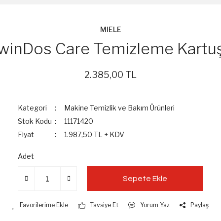
MIELE
winDos Care Temizleme Kartu
2.385,00 TL
Kategori
Makine Temizlik ve Bakım Ürünleri
Stok Kodu
11171420
Fiyat
1.987,50 TL + KDV
Adet
Sepete Ekle
Tavsiye Et
Yorum Yaz
Paylaş