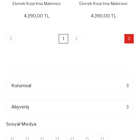
Ekmek Kızartma Makinesi
Ekmek Kızartma Makinesi
TSF01WHEU
TSF01RDEU
4.390,00 TL
4.390,00 TL
1
2
Kurumsal
Alışveriş
Sosyal Medya