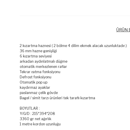
ÜRÜN B
2 kızartma haznesi ( 2 bölme 4 dilim ekmek alacak uzunluktadır.)
36 mm hazne genişliği
6 kızartma seviyesi
arkadan aydınlatmalı düğme
otomatik merkezlenen raflar
Tekrar ısıtma fonksiyonu
Defrost fonksiyonu
Otomatik pop up
kaydırmaz ayaklar
paslanmaz çelik gövde
Bagel / simit tarzı ürünleri tek taraflı kızartma
BOYUTLAR :
Y/G/D : 215*394*208
3360 gr net ağırlık
1 metre kordon uzunluğu