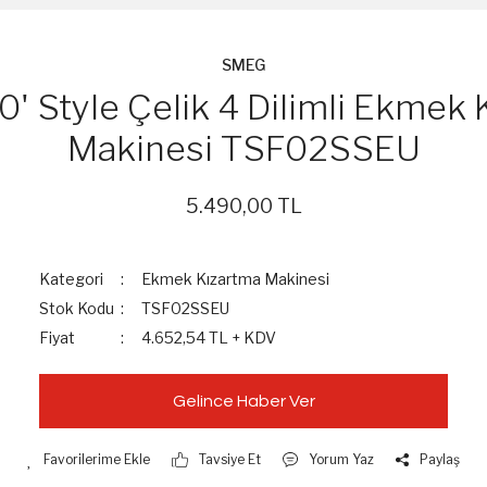
SMEG
' Style Çelik 4 Dilimli Ekmek 
Makinesi TSF02SSEU
5.490,00 TL
Kategori
Ekmek Kızartma Makinesi
Stok Kodu
TSF02SSEU
Fiyat
4.652,54 TL + KDV
Gelince Haber Ver
Tavsiye Et
Yorum Yaz
Paylaş