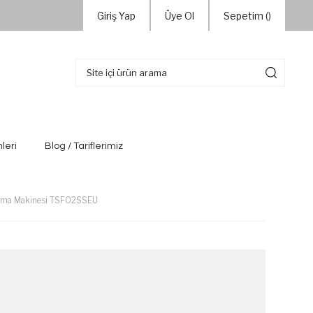
Giriş Yap
Üye Ol
Sepetim (
)
leri
Blog / Tariflerimiz
artma Makinesi TSF02SSEU