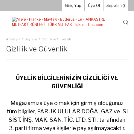
Giriş Yap
Üye Ol
Sepetim (
)
Anasayfa
Sayfalar
Gizlilik ve Güvenlik
Gizlilik ve Güvenlik
ÜYELİK BİLGİLERİNİZİN GİZLİLİĞİ VE
GÜVENLİĞİ
Mağazamıza üye olmak için girmiş olduğunuz
tüm bilgiler, FARUK ULULAR DOĞALGAZ ve ISI
SİST. İNŞ. MAK. SAN. TİC. LTD. ŞTİ. tarafından
3. parti firma veya kişilerle paylaşılmayacaktır.