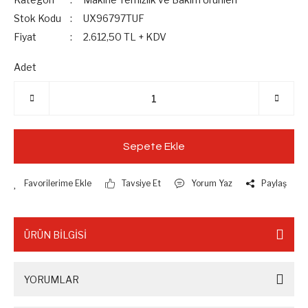
Stok Kodu
UX96797TUF
Fiyat
2.612,50 TL + KDV
Adet
Sepete Ekle
Tavsiye Et
Yorum Yaz
Paylaş
ÜRÜN BİLGİSİ
YORUMLAR