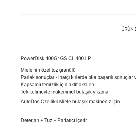
ÜRÜN B
PowerDisk 400Gr
GS CL 4001 P
Miele'nin özel toz granülü
Parlak sonuçlar - inatçı kirlerde bile başarılı sonuçlar v
Kapsamlı temizlik için aktif oksijen
Tek kelimeyle mükemmel bulaşık yıkama.
AutoDos Özellikli Miele bulaşık makineniz için
Deterjan + Tuz + Parlatıcı içerir