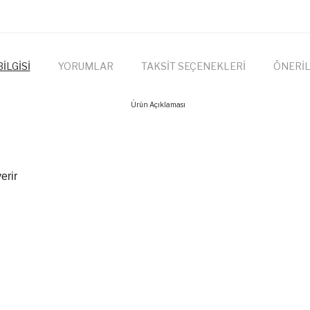
İLGİSİ
YORUMLAR
TAKSİT SEÇENEKLERİ
ÖNERİL
Ürün Açıklaması
Bu ürünün fiyat bilgisi, resim, ürün açıkl
öneri formunu kullanarak tarafımıza iletebil
Bu ür
Görüş ve önerileriniz için teşekkür ederiz.
erir
Ürün resmi kalitesiz, bozuk veya görüntü
Ürün açıklamasında eksik bilgiler bulunuy
Ürün bilgilerinde hatalar bulunuyor.
Ürün fiyatı diğer sitelerden daha pahalı.
Bu ürüne benzer farklı alternatifler olmalı