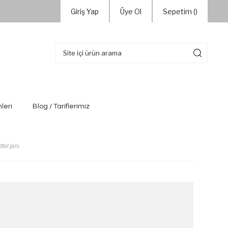
Giriş Yap
Üye Ol
Sepetim (
)
leri
Blog / Tariflerimiz
terjanı