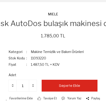
MIELE
sk AutoDos bulaşık makinesi d
1.785,00 TL
Kategori
Makine Temizlik ve Bakım Ürünleri
Stok Kodu
11093220
Fiyat
1.487,50 TL + KDV
Adet
Sepete Ekle
Tavsiye Et
Yorum Yaz
Paylaş