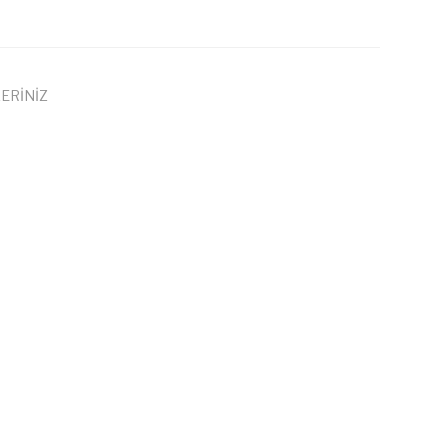
ERİNİZ
 iletebilirsiniz.