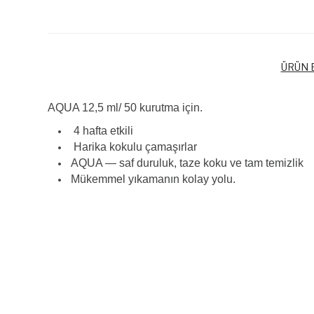
ÜRÜN B
AQUA 12,5 ml/
50 kurutma için.
4 hafta etkili
Harika kokulu çamaşırlar
AQUA — saf duruluk, taze koku ve tam temizlik
Mükemmel yıkamanın kolay yolu.
Bu ürünün fiyat bilgisi, resim, ürün açıklamalarında ve diğer k
Görüş ve önerileriniz için teşekkür ederiz.
Ürün resmi kalitesiz, bozuk veya görüntülenemiyor.