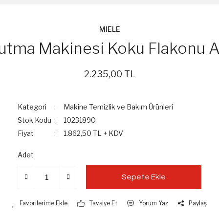
MIELE
utma Makinesi Koku Flakonu 
2.235,00 TL
Kategori
Makine Temizlik ve Bakım Ürünleri
Stok Kodu
10231890
Fiyat
1.862,50 TL + KDV
Adet
Sepete Ekle
Tavsiye Et
Yorum Yaz
Paylaş