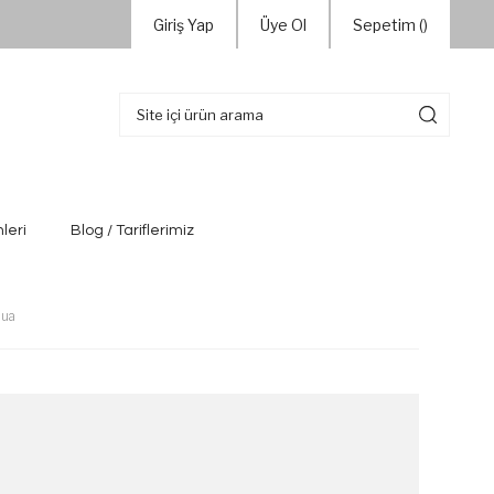
Giriş Yap
Üye Ol
Sepetim (
)
leri
Blog / Tariflerimiz
qua