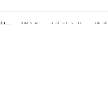
İLGİSİ
YORUMLAR
TAKSİT SEÇENEKLERİ
ÖNERİL
Bu ürüne ilk yorumu siz yapın!
onularda yetersiz gördüğünüz noktaları öneri formunu kullanarak tarafımıza
Yorum Yaz