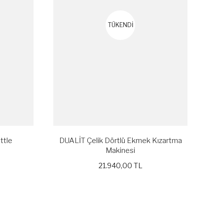
TÜKENDİ
ttle
DUALİT Çelik Dörtlü Ekmek Kızartma
Makinesi
21.940,00 TL