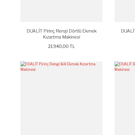
DUALİT Pirinç Rengi Dörtlü Ekmek
DUALİT
Kızartma Makinesi
21.940,00 TL