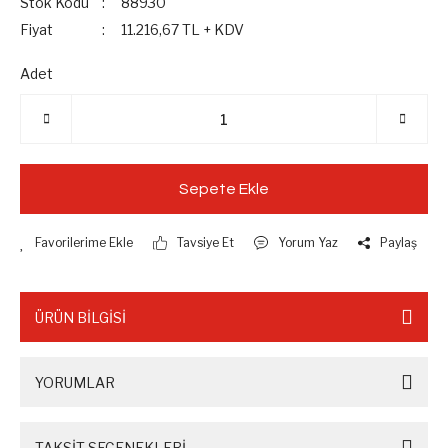
Stok Kodu
88930
Fiyat
11.216,67 TL + KDV
Adet
Sepete Ekle
Tavsiye Et
Yorum Yaz
Paylaş
ÜRÜN BİLGİSİ
YORUMLAR
TAKSİT SEÇENEKLERİ