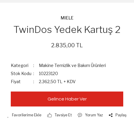
MIELE
TwinDos Yedek Kartuş 2
2.835,00 TL
Kategori
Makine Temizlik ve Bakım Ürünleri
Stok Kodu
10223120
Fiyat
2.362,50 TL + KDV
Gelince Haber Ver
Tavsiye Et
Yorum Yaz
Paylaş