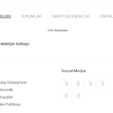
İLGİSİ
YORUMLAR
TAKSİT SEÇENEKLERİ
ÖNERİL
Ürün Açıklaması
Bu ürünün fiyat bilgisi, resim, ürün açıkl
 deterjan kartuşu
öneri formunu kullanarak tarafımıza iletebil
Bu ür
Görüş ve önerileriniz için teşekkür ederiz.
Ürün resmi kalitesiz, bozuk veya görüntü
Ürün açıklamasında eksik bilgiler bulunuy
Sosyal Medya
Ürün bilgilerinde hatalar bulunuyor.
Satış Sözleşmesi
Ürün fiyatı diğer sitelerden daha pahalı.
 Güvenlik
Bu ürüne benzer farklı alternatifler olmalı
Koşullari
iler Politikası