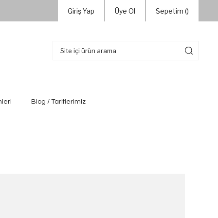
Giriş Yap
Üye Ol
Sepetim (
)
leri
Blog / Tariflerimiz