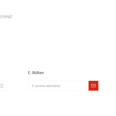
ERİNİZ
amalarında ve diğer konularda yetersiz gördüğünüz noktaları
irsiniz.
üne ilk yorumu siz yapın!
lenemiyor.
Yorum Yaz
or.
E-Bülten
.