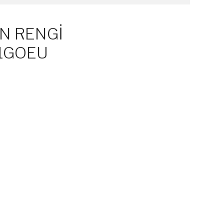
IN RENGİ
1GOEU