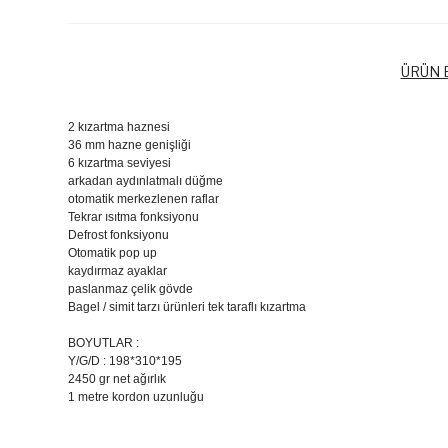
ÜRÜN B
2 kızartma haznesi
36 mm hazne genişliği
6 kızartma seviyesi
arkadan aydınlatmalı düğme
otomatik merkezlenen raflar
Tekrar ısıtma fonksiyonu
Defrost fonksiyonu
Otomatik pop up
kaydırmaz ayaklar
paslanmaz çelik gövde
Bagel / simit tarzı ürünleri tek taraflı kızartma
BOYUTLAR :
Y/G/D : 198*310*195
2450 gr net ağırlık
1 metre kordon uzunluğu
Bu ürünün fiyat bilgisi, resim, ürün açıklamalarında ve diğer k