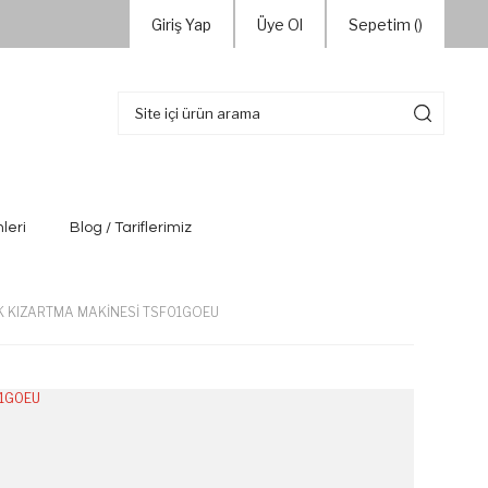
Giriş Yap
Üye Ol
Sepetim (
)
leri
Blog / Tariflerimiz
EK KIZARTMA MAKİNESİ TSF01GOEU