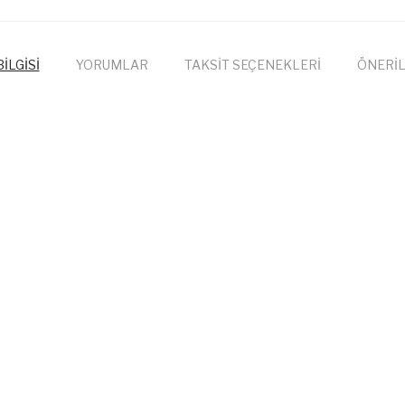
İLGİSİ
YORUMLAR
TAKSİT SEÇENEKLERİ
ÖNERİL
onularda yetersiz gördüğünüz noktaları öneri formunu kullanarak tarafımıza