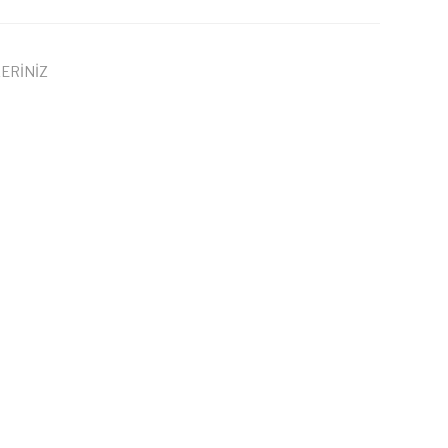
ERİNİZ
 iletebilirsiniz.