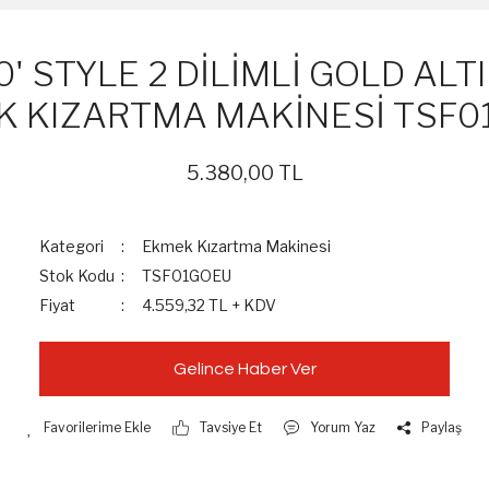
' STYLE 2 DİLİMLİ GOLD ALT
K KIZARTMA MAKİNESİ TSF0
5.380,00 TL
Kategori
Ekmek Kızartma Makinesi
Stok Kodu
TSF01GOEU
Fiyat
4.559,32 TL + KDV
Gelince Haber Ver
Tavsiye Et
Yorum Yaz
Paylaş