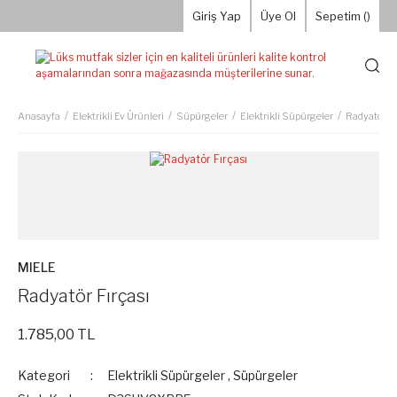
Giriş Yap
Üye Ol
Sepetim (
)
Anasayfa
Elektrikli Ev Ürünleri
Süpürgeler
Elektrikli Süpürgeler
Radyatör Fı
MIELE
Radyatör Fırçası
1.785,00 TL
Kategori
Elektrikli Süpürgeler
,
Süpürgeler