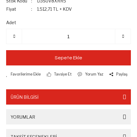
Stok Kodu
D3SUV8XRR5
Fiyat
1.512,71 TL + KDV
Adet
Sepete Ekle
Tavsiye Et
Yorum Yaz
Paylaş
ÜRÜN BİLGİSİ
YORUMLAR
TAKSİT SEÇENEKLERİ