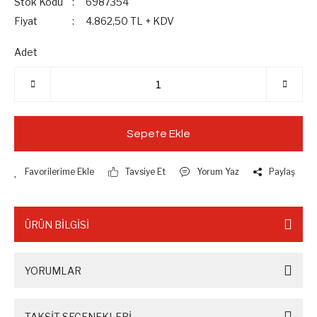
Stok Kodu
6987354
Fiyat
4.862,50 TL + KDV
Adet
Sepete Ekle
Tavsiye Et
Yorum Yaz
Paylaş
ÜRÜN BİLGİSİ
YORUMLAR
TAKSİT SEÇENEKLERİ