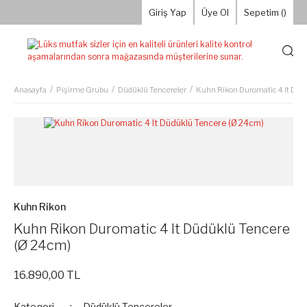
Giriş Yap
Üye Ol
Sepetim (
)
Anasayfa
Pişirme Grubu
Düdüklü Tencereler
Kuhn Rikon Duromatic 4 lt Düd
Kuhn Rikon
Kuhn Rikon Duromatic 4 lt Düdüklü Tencere
(Ø 24cm)
16.890,00 TL
Kategori
Düdüklü Tencereler