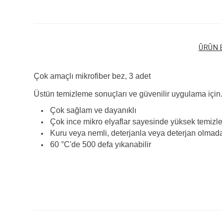
ÜRÜN B
Çok amaçlı mikrofiber bez, 3 adet
Üstün temizleme sonuçları ve güvenilir uygulama için
Çok sağlam ve dayanıklı
Çok ince mikro elyaflar sayesinde yüksek temiz
Kuru veya nemli, deterjanla veya deterjan olmadan
60 °C'de 500 defa yıkanabilir
Bu ürünün fiyat bilgisi, resim, ürün açıklamalarında ve diğer k
Görüş ve önerileriniz için teşekkür ederiz.
Ürün resmi kalitesiz, bozuk veya görüntülenemiyor.