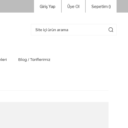
Giriş Yap
Üye Ol
Sepetim (
)
leri
Blog / Tariflerimiz