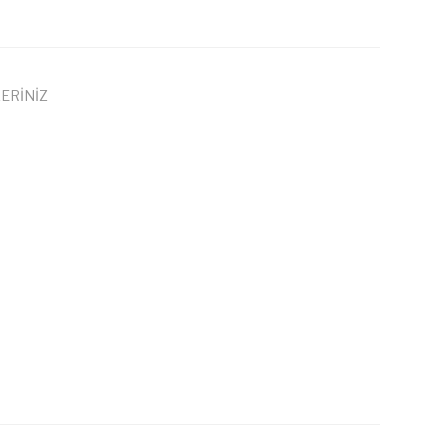
ERİNİZ
 iletebilirsiniz.