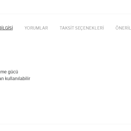
İLGİSİ
YORUMLAR
TAKSİT SEÇENEKLERİ
ÖNERİL
.
leme gücü
 kullanılabilir
onularda yetersiz gördüğünüz noktaları öneri formunu kullanarak tarafımıza
Bu ürüne ilk yorumu siz yapın!
Yorum Yaz