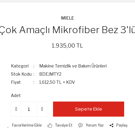
MIELE
Çok Amaçlı Mikrofiber Bez 3'l
1.935,00 TL
Kategori
Makine Temizlik ve Bakım Ürünleri
Stok Kodu
BDEJMTY2
Fiyat
1.612,50 TL + KDV
Adet
Sepete Ekle
Tavsiye Et
Yorum Yaz
Paylaş