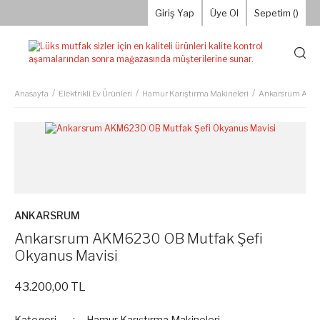
Giriş Yap
Üye Ol
Sepetim (
)
Anasayfa
Elektrikli Ev Ürünleri
Hamur Karıştırma Makineleri
Ankarsrum AKM6
ANKARSRUM
Ankarsrum AKM6230 OB Mutfak Şefi
Okyanus Mavisi
43.200,00 TL
Kategori
Hamur Karıştırma Makineleri