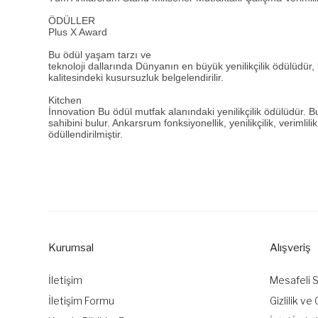
ÖDÜLLER
Plus X Award
Bu ödül yaşam tarzı ve
teknoloji dallarında Dünyanın en büyük yenilikçilik ödülüdür, 
kalitesindeki kusursuzluk belgelendirilir.
Kitchen
İnnovation Bu ödül mutfak alanındaki yenilikçilik ödülüdür. B
sahibini bulur. Ankarsrum fonksiyonellik, yenilikçilik, verimlilik
ödüllendirilmiştir.
Bu ürünün fiyat bilgisi, resim, ürün açıklamalarında ve diğer k
Görüş ve önerileriniz için teşekkür ederiz.
Ürün resmi kalitesiz, bozuk veya görüntülenemiyor.
Ürün açıklamasında eksik bilgiler bulunuyor.
Kurumsal
Alışveriş
Ürün bilgilerinde hatalar bulunuyor.
Ürün fiyatı diğer sitelerden daha pahalı.
İletişim
Mesafeli 
Bu ürüne benzer farklı alternatifler olmalı.
İletişim Formu
Gizlilik ve