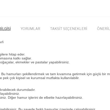
İLGİSİ
YORUMLAR
TAKSİT SEÇENEKLERİ
ÖNERİL
efi
şilere hitap eder.
nmasına katkı sağlar.
ğaçalar, ekmekler ve pastalar yapabilirsiniz.
r. Bu hamurları şekillendirmek ve tam kıvamına getirmek için güçlü bir m
 pek çok kişisel ve kurumsal mutfakta kullanılabilir.
dırabilecek durumdadır.
ayabilirsiniz.
niz. Diğer hamur işlerini de elbette hazırlayabilirsiniz.
bilirsiniz. Bu sayede farklı hamurlar üzerinde çalışabilirsiniz.