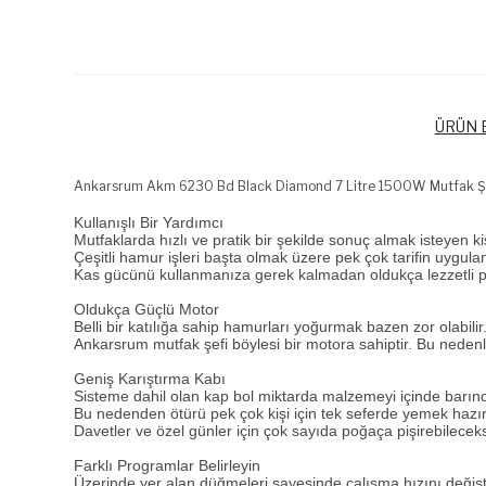
ÜRÜN B
Ankarsrum Akm 6230 Bd Black Diamond 7 Litre 1500W Mutfak Ş
Kullanışlı Bir Yardımcı
Mutfaklarda hızlı ve pratik bir şekilde sonuç almak isteyen ki
Çeşitli hamur işleri başta olmak üzere pek çok tarifin uygula
Kas gücünü kullanmanıza gerek kalmadan oldukça lezzetli po
Oldukça Güçlü Motor
Belli bir katılığa sahip hamurları yoğurmak bazen zor olabili
Ankarsrum mutfak şefi böylesi bir motora sahiptir. Bu nedenle
Geniş Karıştırma Kabı
Sisteme dahil olan kap bol miktarda malzemeyi içinde barın
Bu nedenden ötürü pek çok kişi için tek seferde yemek hazırl
Davetler ve özel günler için çok sayıda poğaça pişirebileceksi
Farklı Programlar Belirleyin
Üzerinde yer alan düğmeleri sayesinde çalışma hızını değiştire