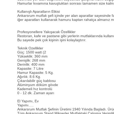
Hamurlar kıvamına kavuştuktan sonrası tamamen size kalmakta
Kullanışlı Aparatların Etkisi
Ankarsrum mutfak şefi içinde yer alan aparatlar sayesinde far
iğer aparatları kullanarak hamuru kaptan rahatça almanız
Profesyonellere Yakışacak Özellikler
Restoran, kafe ve pastane gibi yerlerin mutfaklarında kullan
Bu sayede pek çok kişinin işini kolaylaştırır.
Teknik Ozellikler
Güç: 1500 watt (2
Yükseklik: 360 mm
Genişlik: 268 mm
Derinlik: 400 mm
Kapasite: 7 Litre
Hamur Kapasite: 5 Kg.
Ağırlık: 8.6 Kg.
Çıkarılabilir güç kablosu
Alüminyum döküm gövde
Kademeli hız kontrolü
0 - 12 dk. Zaman ayarı
El Yapımı, Ev
Yapımı.....
Ankarsrum Mutfak Şefinin Üretimi 1940 Yılında Başladı. Ürü
Tüm Ankarsrum Stand Mikserler Mutfaktaki Çalışma Verimliliği