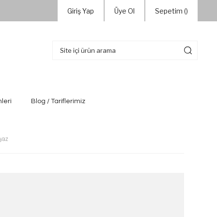
Giriş Yap
Üye Ol
Sepetim (
)
leri
Blog / Tariflerimiz
yaz