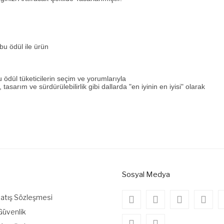
bu ödül ile ürün
u ödül tüketicilerin seçim ve yorumlarıyla
, tasarım ve sürdürülebilirlik gibi dallarda "en iyinin en iyisi" olarak
onularda yetersiz gördüğünüz noktaları öneri formunu kullanarak tarafımıza
Bu ürüne ilk yorumu siz yapın!
Yorum Yaz
Sosyal Medya
Satış Sözleşmesi
 Güvenlik