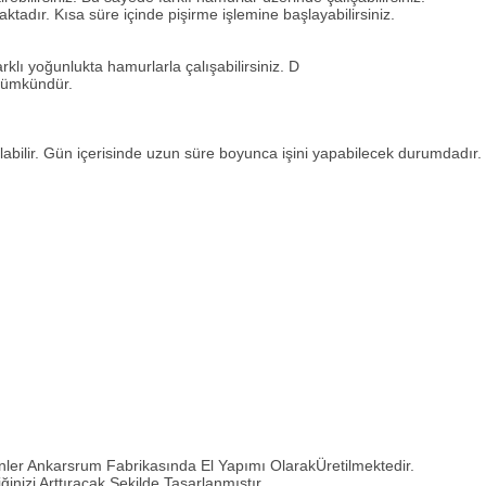
dır. Kısa süre içinde pişirme işlemine başlayabilirsiniz.
klı yoğunlukta hamurlarla çalışabilirsiniz. D
 mümkündür.
ılabilir. Gün içerisinde uzun süre boyunca işini yapabilecek durumdadır.
nler Ankarsrum Fabrikasında El Yapımı OlarakÜretilmektedir.
nizi Arttıracak Şekilde Tasarlanmıştır.