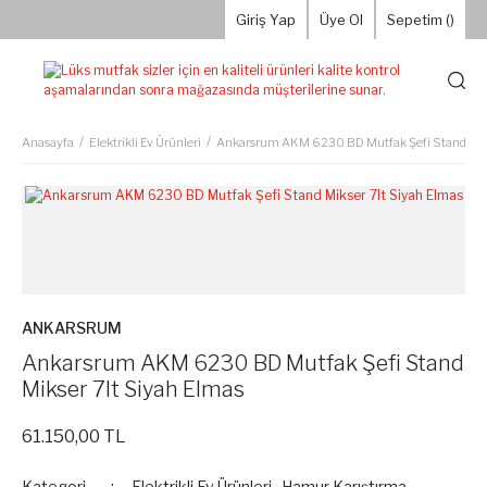
Giriş Yap
Üye Ol
Sepetim (
)
Anasayfa
Elektrikli Ev Ürünleri
Ankarsrum AKM 6230 BD Mutfak Şefi Stand Miks
ANKARSRUM
Ankarsrum AKM 6230 BD Mutfak Şefi Stand
Mikser 7lt Siyah Elmas
61.150,00 TL
Kategori
Elektrikli Ev Ürünleri
,
Hamur Karıştırma